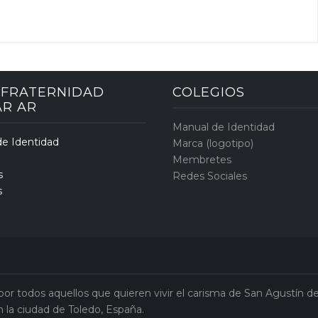
: FRATERNIDAD
COLEGIOS
AR AR
Manual de Identidad
e Identidad
Marca (logotipo)
Membretes
s
Redes Sociales
s
por todos aquellos que quieren vivir el carisma de San Agustín 
n la ciudad de Toledo, España.