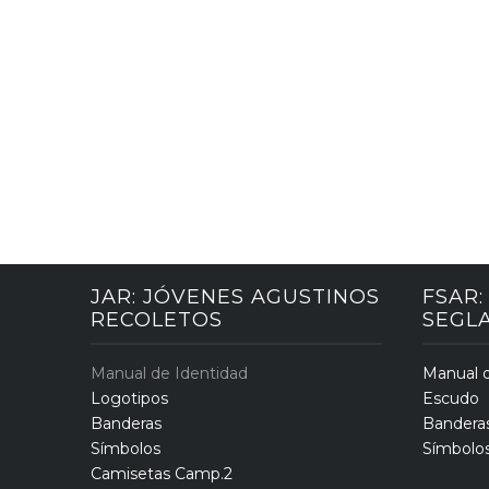
JAR: JÓVENES AGUSTINOS
FSAR
RECOLETOS
SEGL
Manual de Identidad
Manual d
Logotipos
Escudo
Banderas
Bandera
Símbolos
Símbolo
Camisetas Camp.2