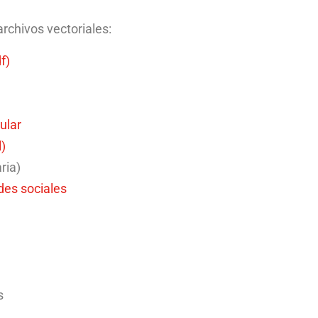
chivos vectoriales:
f)
ular
)
ria)
des sociales
a
s