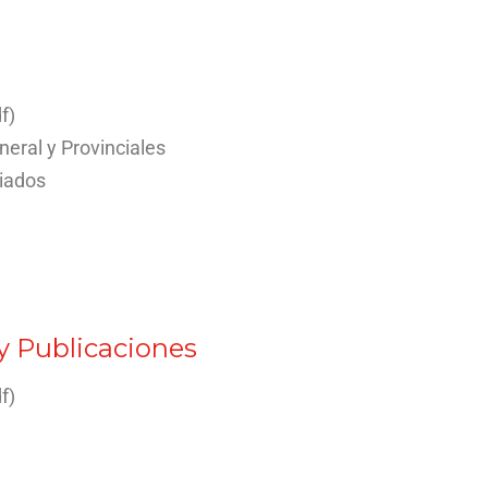
f)
neral y Provinciales
riados
y Publicaciones
f)