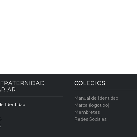
: FRATERNIDAD
COLEGIOS
AR AR
Manual de Identidad
e Identidad
Marca (logotipo)
Membretes
s
Redes Sociales
s